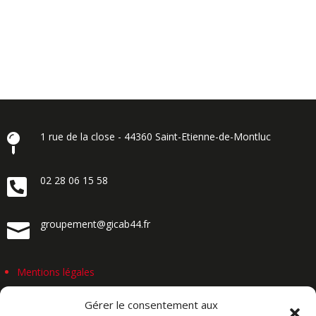
1 rue de la close - 44360 Saint-Etienne-de-Montluc

02 28 06 15 58

groupement@gicab44.fr

Mentions légales
Politique des cookies
Gérer le consentement aux