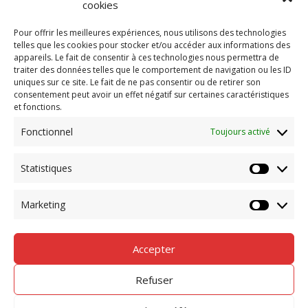
cookies
Demander un devis
Pour offrir les meilleures expériences, nous utilisons des technologies
telles que les cookies pour stocker et/ou accéder aux informations des
appareils. Le fait de consentir à ces technologies nous permettra de
traiter des données telles que le comportement de navigation ou les ID
Nous contacter par mail
uniques sur ce site. Le fait de ne pas consentir ou de retirer son
consentement peut avoir un effet négatif sur certaines caractéristiques
et fonctions.
Fonctionnel
Toujours activé
Statistiques
Statisti
Marketing
Marketi
Gicab 2024 – tous droits réservés. Conception
www.stephanie-
Accepter
petit.fr
Refuser