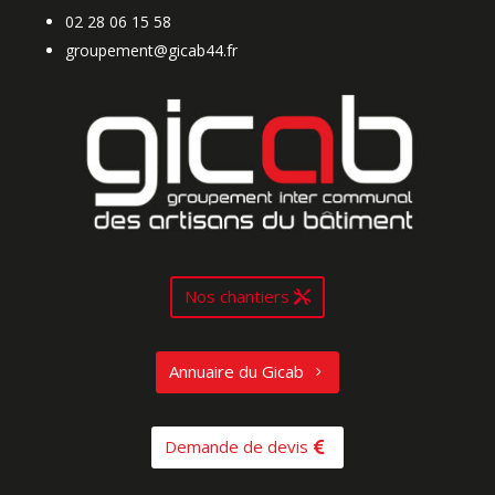
02 28 06 15 58
groupement@gicab44.fr
Nos chantiers
Annuaire du Gicab
Demande de devis